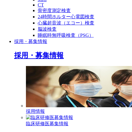
CT
骨密度測定検査
24時間ホルター心電図検査
心臓超音波（エコー）検査
脳波検査
睡眠時無呼吸検査（PSG）
採用・募集情報
採用・募集情報
採用情報
臨床研修医募集情報