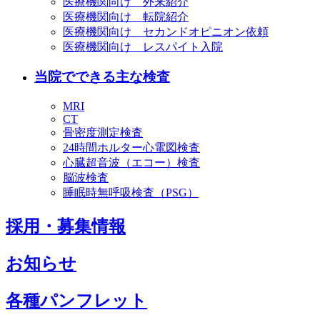
医療機関向け 外来紹介
医療機関向け 転院紹介
医療機関向け セカンドオピニオン依頼
医療機関向け レスパイト入院
当院でできる主な検査
MRI
CT
骨密度測定検査
24時間ホルター心電図検査
心臓超音波（エコー）検査
脳波検査
睡眠時無呼吸検査（PSG）
採用・募集情報
お知らせ
各種パンフレット