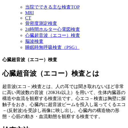
当院でできる主な検査TOP
MRI
CT
骨密度測定検査
24時間ホルター心電図検査
心臓超音波（エコー）検査
脳波検査
睡眠時無呼吸検査（PSG）
心臓超音波（エコー）検査
心臓超音波（エコー）検査とは
超音波(エコ－)検査とは、人の耳では聞き取れないほど非常
に高い周波数の音波（20KHz以上）を用いて、生体内臓器の
構造や血流を観察する検査法です。心エコ－検査は胸壁に探
触子をおき、心臓内に超音波ビームを投入し返ってくるエコ
－(反射波)を受診し画像に映し出し、心臓内の構造物の形
態・心筋の動き・血流動態を観察する検査です。