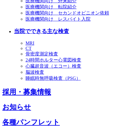
医療機関向け 外来紹介
医療機関向け 転院紹介
医療機関向け セカンドオピニオン依頼
医療機関向け レスパイト入院
当院でできる主な検査
MRI
CT
骨密度測定検査
24時間ホルター心電図検査
心臓超音波（エコー）検査
脳波検査
睡眠時無呼吸検査（PSG）
採用・募集情報
お知らせ
各種パンフレット