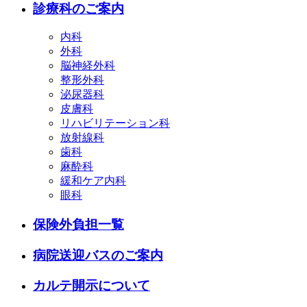
診療科のご案内
内科
外科
脳神経外科
整形外科
泌尿器科
皮膚科
リハビリテーション科
放射線科
歯科
麻酔科
緩和ケア内科
眼科
保険外負担一覧
病院送迎バスのご案内
カルテ開示について