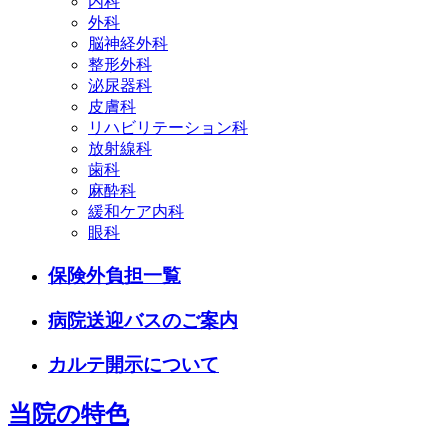
内科
外科
脳神経外科
整形外科
泌尿器科
皮膚科
リハビリテーション科
放射線科
歯科
麻酔科
緩和ケア内科
眼科
保険外負担一覧
病院送迎バスのご案内
カルテ開示について
当院の特色