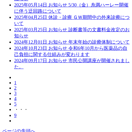
2025年05月14日
お知らせ
5/30（金）糸満ハーレー開催
に伴う迂回路について
2025年04月25日
休診・診療
ＧＷ期間中の外来診療につ
いて
2025年03月25日
お知らせ
診断書等の文書料金改定のお
知らせ
2024年12月01日
お知らせ
年末年始の診療体制について
2024年10月23日
お知らせ
令和6年10月から医薬品の自
己負担に関する仕組みが変わります
2024年09月17日
お知らせ
市民公開講座が開催されまし
た。
1
2
3
4
5
・・・
9
ページの先頭へ