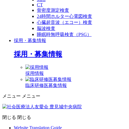
CT
骨密度測定検査
24時間ホルター心電図検査
心臓超音波（エコー）検査
脳波検査
睡眠時無呼吸検査（PSG）
採用・募集情報
採用・募集情報
採用情報
臨床研修医募集情報
メニュー
メニュー
閉じる
閉じる
Website Translation Guide